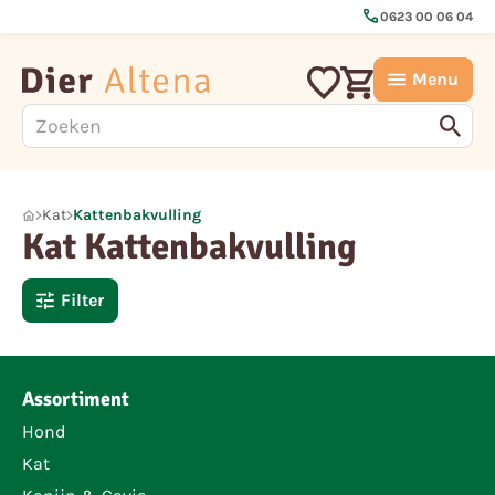
call
0623 00 06 04
Menu
Kat
Kattenbakvulling
Kat Kattenbakvulling
Filter
Assortiment
Hond
Kat