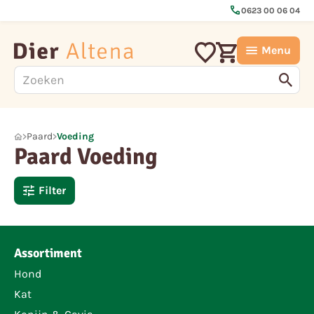
call
0623 00 06 04
Menu
Paard
Voeding
Paard Voeding
Filter
Assortiment
Hond
Kat