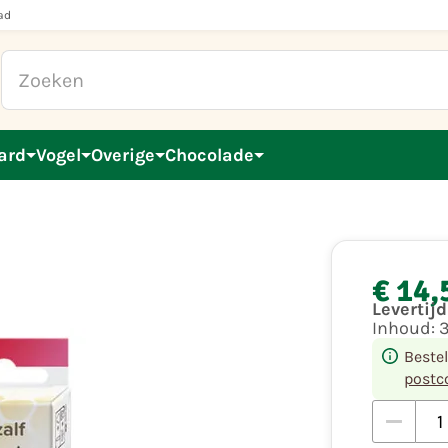
ad
ard
Vogel
Overige
Chocolade
€ 14,
Levertij
Inhoud:
Beste
postc