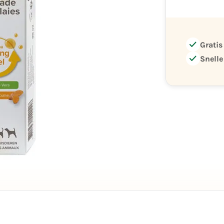
check
Gratis
check
Snelle