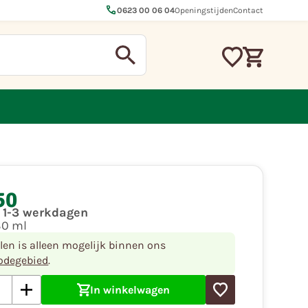
call
0623 00 06 04
Openingstijden
Contact
50
d 1-3 werkdagen
30 ml
llen is alleen mogelijk binnen ons
odegebied
.
In winkelwagen