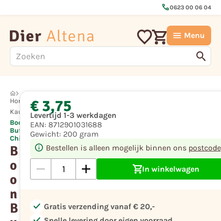
call
0623 00 06 04
Menu
€ 3,75
Hond
Kauwsnacks
Levertijd 1-3 werkdagen
Boon
EAN:
8712901031688
Buffelhuid
Gewicht:
200 gram
Chips
B
Bestellen is alleen mogelijk binnen ons
postcode
o
In winkelwagen
o
n
B
check
Gratis verzending vanaf € 20,-
check
Snelle levering door eigen voorraad