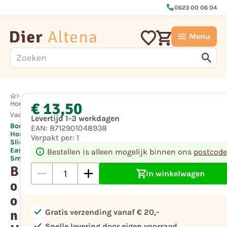
call
0623 00 06 04
Menu
€ 13,50
Hond
Vachtverzorging
Levertijd 1-3 werkdagen
Boon
EAN:
8712901048938
Hondenborstel
Verpakt per:
1
Slicker Soft
Easy Clean
Bestellen is alleen mogelijk binnen ons
postcode
Small
B
In winkelwagen
o
o
check
n
Gratis verzending vanaf € 20,-
check
Snelle levering door eigen voorraad