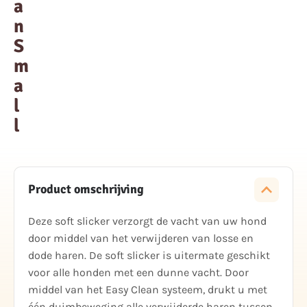
a
n
S
m
a
l
l
Product omschrijving
Deze soft slicker verzorgt de vacht van uw hond
door middel van het verwijderen van losse en
dode haren. De soft slicker is uitermate geschikt
voor alle honden met een dunne vacht. Door
middel van het Easy Clean systeem, drukt u met
één duimbeweging alle verwijderde haren tussen