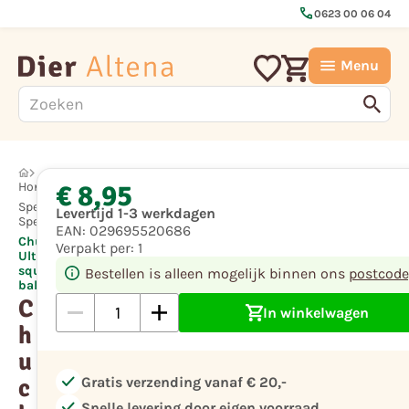
call
0623 00 06 04
Menu
€ 8,95
Hond
Spellen en
Levertijd 1-3 werkdagen
Speelgoed
EAN:
029695520686
Chuckit
Verpakt per:
1
Ultra
squeaker
Bestellen is alleen mogelijk binnen ons
postcode
ball M
C
In winkelwagen
h
u
check
c
Gratis verzending vanaf € 20,-
check
Snelle levering door eigen voorraad