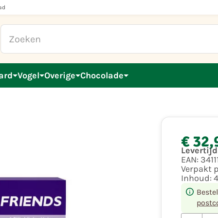
ad
ard
Vogel
Overige
Chocolade
€ 32,
Levertij
EAN:
3411
Verpakt 
Inhoud:
Beste
postc