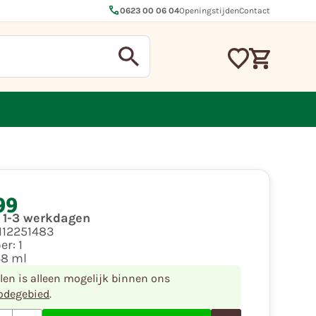
call
0623 00 06 04
Openingstijden
Contact
99
d 1-3 werkdagen
112251483
per:
1
48 ml
llen is alleen mogelijk binnen ons
odegebied
.