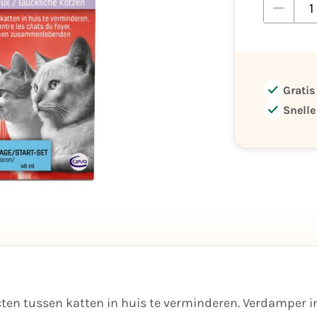
check
Gratis
check
Snelle
ten tussen katten in huis te verminderen. Verdamper i