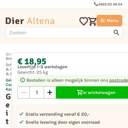
call
0623 00 06 04
Menu
€ 18,95
Boerderijdier
Schaap
Levertijd 1-3 werkdagen
& Geit
Gewicht:
25 kg
& Ezel
Bestellen is alleen mogelijk binnen ons
postcode
Geiten
Conditie
Korrel
In winkelwagen
G
e
i
check
Gratis verzending vanaf € 20,-
t
check
Snelle levering door eigen voorraad