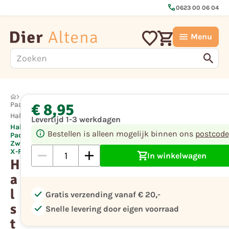
call
0623 00 06 04
Menu
€ 8,95
Paard
Halsters
Levertijd 1-3 werkdagen
Halster
Bestellen is alleen mogelijk binnen ons
postcode
Padded
Zwart
X-Full
In winkelwagen
H
a
l
check
Gratis verzending vanaf € 20,-
s
check
Snelle levering door eigen voorraad
t