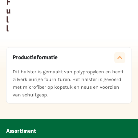
F
u
l
l
Productinformatie
Dit halster is gemaakt van polypropyleen en heeft
zilverkleurige fournituren. Het halster is gevoerd
met microfiber op kopstuk en neus en voorzien
van schuifgesp.
Assortiment