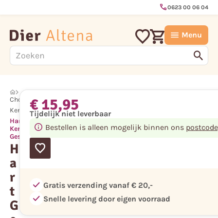
call
0623 00 06 04
Menu
€ 15,95
Chocolade
Kerst
Tijdelijk niet leverbaar
Hart Gevuld met
Bestellen is alleen mogelijk binnen ons
postcode
Kerstchocolade in
Geschenkverpakking
H
a
r
check
Gratis verzending vanaf € 20,-
t
check
Snelle levering door eigen voorraad
G