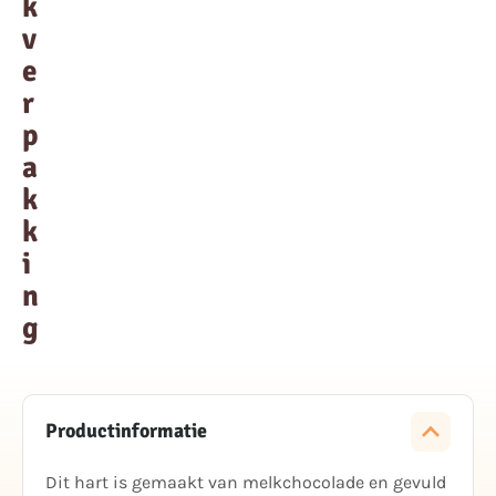
k
v
e
r
p
a
k
k
i
n
g
Productinformatie
Dit hart is gemaakt van melkchocolade en gevuld