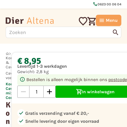
call
0623 00 06 04
Menu
€ 8,95
Konijn
&
Levertijd 1-3 werkdagen
Cavia
Gewicht:
2,8 kg
Cavia
voeding
Bestellen is alleen mogelijk binnen ons
postcode
KonaCorn
Cavia
In winkelwagen
mix
Compleet
K
o
check
Gratis verzending vanaf € 20,-
n
check
Snelle levering door eigen voorraad