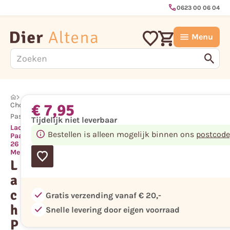
call
0623 00 06 04
Menu
€ 7,95
Chocolade
Pasen
Tijdelijk niet leverbaar
Lach
Bestellen is alleen mogelijk binnen ons
postcode
Paashaasje
26 cm
Melk
L
a
c
check
Gratis verzending vanaf € 20,-
h
check
Snelle levering door eigen voorraad
P