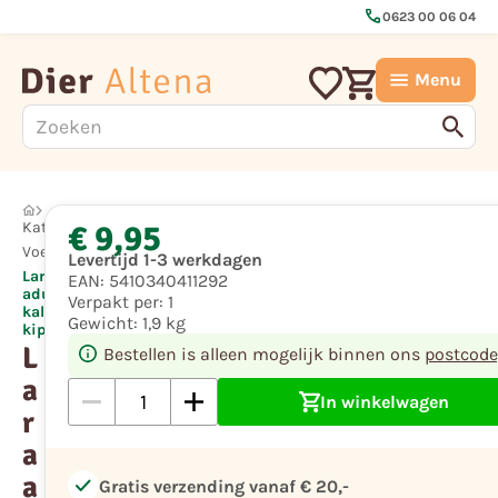
call
0623 00 06 04
Menu
€ 9,95
Kat
Voeding
Levertijd 1-3 werkdagen
Lara
EAN:
5410340411292
adult
Verpakt per:
1
kalkoen-
Gewicht:
1,9 kg
kip
L
Bestellen is alleen mogelijk binnen ons
postcode
a
In winkelwagen
r
a
a
check
Gratis verzending vanaf € 20,-