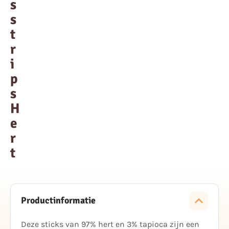
s
s
t
r
i
p
s
H
e
r
t
Productinformatie
Deze sticks van 97% hert en 3% tapioca zijn een