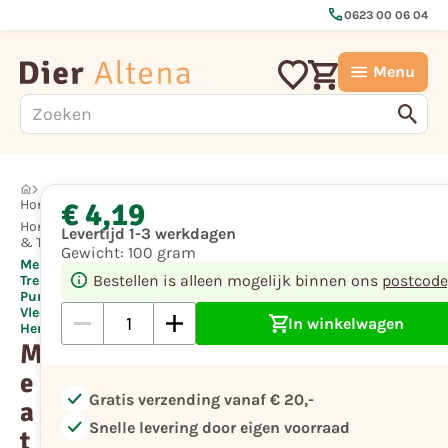
call
0623 00 06 04
Menu
€ 4,19
Hond
Hondensnoep
Levertijd 1-3 werkdagen
& Trainers
Gewicht:
100 gram
Meat &
Bestellen is alleen mogelijk binnen ons
postcode
Treats
Pure
Vleesstrips
In winkelwagen
Hert
M
e
check
Gratis verzending vanaf € 20,-
a
check
Snelle levering door eigen voorraad
t