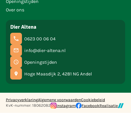
Openingstijden
Over ons
Dier Altena
0623 00 06 04
info@dier-altena.nl
Openingstijden
Hoge Maasdijk 2, 4281 NG Andel
Privacyverklaring
Algemene voorwaarden
Cookiebeleid
KvK-nummer: 18062082
Instagram
Facebook
Realisatie