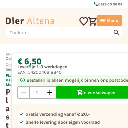
call
0623 00 06 04
Menu
€ 6,50
Overige
Ongedierte
Levertijd 1-3 werkdagen
bestrijding
EAN:
5420046618840
Plastic
Bestellen is alleen mogelijk binnen ons
postcode
Kantel
Muizenval
P
In winkelwagen
l
a
check
Gratis verzending vanaf € 20,-
s
check
Snelle levering door eigen voorraad
t