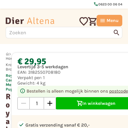
call
0623 00 06 04
Menu
€ 29,95
Hond
Krokante
Levertijd 3-5 werkdagen
Brok
EAN:
3182550708180
Royal
Verpakt per:
1
Canin
Gewicht:
4 kg
Medium
Puppy
Bestellen is alleen mogelijk binnen ons
postcode
R
o
In winkelwagen
y
a
check
Gratis verzending vanaf € 20,-