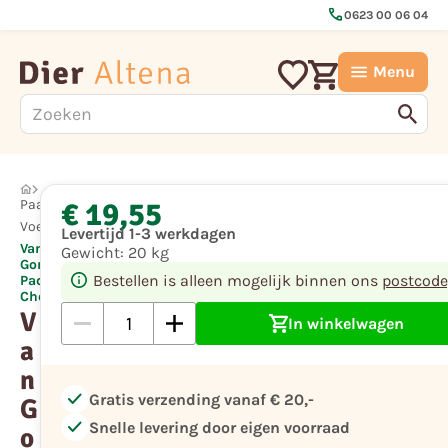
call
0623 00 06 04
Menu
€ 19,55
Paard
Voeding
Levertijd 1-3 werkdagen
Van
Gewicht:
20 kg
Gorp
Bestellen is alleen mogelijk binnen ons
postcode
Paddy's
Choice
V
In winkelwagen
a
n
check
Gratis verzending vanaf € 20,-
G
check
Snelle levering door eigen voorraad
o