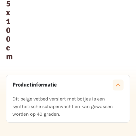
5
x
1
0
0
c
m
Productinformatie
Dit beige vetbed versiert met botjes is een
synthetische schapenvacht en kan gewassen
worden op 40 graden.