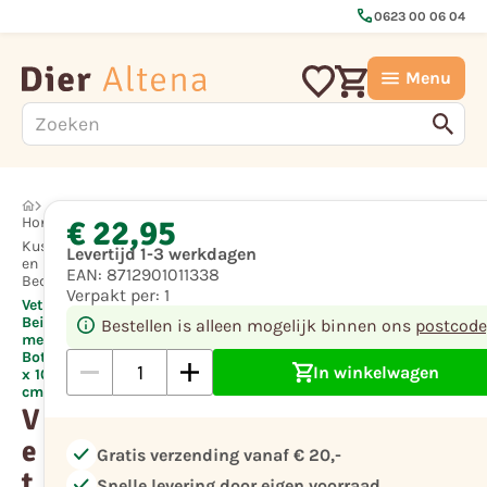
call
0623 00 06 04
Menu
€ 22,95
Hond
Kussens
Levertijd 1-3 werkdagen
en
EAN:
8712901011338
Bedden
Verpakt per:
1
Vetbed
Beige
Bestellen is alleen mogelijk binnen ons
postcode
met
Bot 75
In winkelwagen
x 100
cm
V
e
check
Gratis verzending vanaf € 20,-
t
check
Snelle levering door eigen voorraad