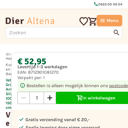
call
0623 00 06 04
Menu
€ 52,95
Hond
Kussens
Levertijd 1-3 werkdagen
en
EAN:
8712901081270
Bedden
Verpakt per:
1
Vetbed
Grijs
Bestellen is alleen mogelijk binnen ons
postcode
Anti-
Slip
In winkelwagen
100 x
150
cm
V
check
Gratis verzending vanaf € 20,-
e
check
Snelle levering door eigen voorraad